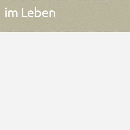
im Leben
nach Dr. Voll
mit dem MBA Quickcheck.
Die
Elektroakupunktur nach Dr Voll
ist kein
schulmedizinisch anerkanntes Verfahren. Alle
Angaben stammen aus der Erfahrungsheilkunde.